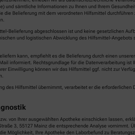
e) und sämtliche Informationen zu Ihnen und Ihrem Gesundheit
die die Belieferung mit dem verordneten Hilfsmittel durchführ
n.
ittel-Belieferung abgeschlossen ist und keine gesetzlichen Au
ischen und logistischen Abwicklung des Hilfsmittel-Angebots s
 beliefern kann, empfiehlt es die Belieferung durch einen unser
il informiert. Rechtsgrundlage für die Datenverarbeitung ist Ihr
Ihrer Einwilligung können wir das Hilfsmittel ggf. nicht zur Verf
n.
g des Hilfsmittel übernimmt, verarbeitet er die erforderlichen D
agnostik
zw. von Ihrer ausgewählten Apotheke einschicken lassen, erklä
ße 3, 55127 Mainz die entsprechende Analyse vornimmt. Übe
 die Möglichkeit, Ihre Apotheke den Laborbefund zu Beratungsz