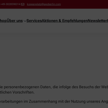
+49-3028598314
koppenplatz@apoberlin.com
shop
Über uns
Services
Aktionen & Empfehlungen
Newsletter
die personenbezogenen Daten, die infolge des Besuchs der Webs
lichen Vorschriften.
nverarbeitungen im Zusammenhang mit der Nutzung unseres Ang