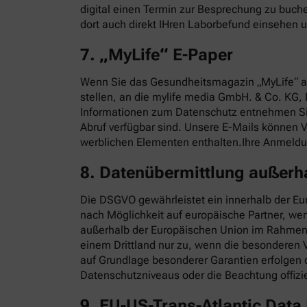
digital einen Termin zur Besprechung zu buch
dort auch direkt IHren Laborbefund einsehen u
7. „MyLife“ E-Paper
Wenn Sie das Gesundheitsmagazin „MyLife“ al
stellen, an die mylife media GmbH. & Co. KG, 
Informationen zum Datenschutz entnehmen S
Abruf verfügbar sind. Unsere E-Mails können
werblichen Elementen enthalten.Ihre Anmeldung
8. Datenübermittlung außerh
Die DSGVO gewährleistet ein innerhalb der Eu
nach Möglichkeit auf europäische Partner, we
außerhalb der Europäischen Union im Rahmen d
einem Drittland nur zu, wenn die besonderen V
auf Grundlage besonderer Garantien erfolgen 
Datenschutzniveaus oder die Beachtung offizie
9. EU-US-Trans-Atlantic Dat