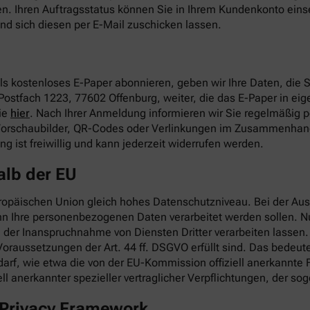
en. Ihren Auftragsstatus können Sie in Ihrem Kundenkonto ei
nd sich diesen per E-Mail zuschicken lassen.
s kostenloses E-Paper abonnieren, geben wir Ihre Daten, die
Postfach 1223, 77602 Offenburg, weiter, die das E-Paper in eige
ie
hier
. Nach Ihrer Anmeldung informieren wir Sie regelmäßig 
 Vorschaubilder, QR-Codes oder Verlinkungen im Zusammenhang
 ist freiwillig und kann jederzeit widerrufen werden.
alb der EU
ropäischen Union gleich hohes Datenschutzniveau. Bei der Ausw
nn Ihre personenbezogenen Daten verarbeitet werden sollen. 
er Inanspruchnahme von Diensten Dritter verarbeiten lassen. W
oraussetzungen der Art. 44 ff. DSGVO erfüllt sind. Das bedeute
darf, wie etwa die von der EU-Kommission offiziell anerkannte
ll anerkannter spezieller vertraglicher Verpflichtungen, der 
a Privacy Framework